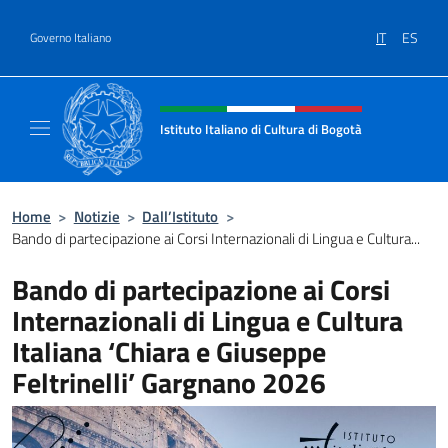
Salta al contenuto
IT
ES
Governo Italiano
Intestazione sito, social e menù
Istituto Italiano di Cultura di Bogotà
Sito Ufficiale dell'Istituto Italiano di Cultur
Home
>
Notizie
>
Dall’Istituto
>
Bando di partecipazione ai Corsi Internazionali di Lingua e Cultura...
Bando di partecipazione ai Corsi
Internazionali di Lingua e Cultura
Italiana ‘Chiara e Giuseppe
Feltrinelli’ Gargnano 2026