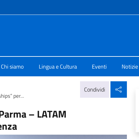
e menù
di Cultura di Bogotà
Chi siamo
Lingua e Cultura
Eventi
Notizie
Condi
Condividi
ips” per...
n Parma – LATAM
lenza