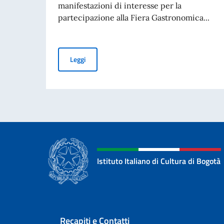
manifestazioni di interesse per la
partecipazione alla Fiera Gastronomica...
Avviso Pubblico per la raccolta di manifestazio
Leggi
Istituto Italiano di Cultura di Bogotà
Sezione footer
Recapiti e Contatti