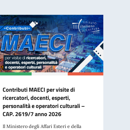
Contributi MAECI per visite di
"Inve
ricercatori, docenti, esperti,
del b
personalità e operatori culturali –
acca
CAP. 2619/7 anno 2026
Il Min
Coope
Il Ministero degli Affari Esteri e della