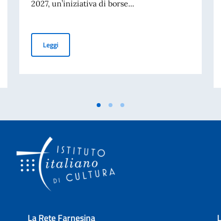
2027, un’iniziativa di borse...
Borse di studio per studenti della Colombia: Italian In
Leggi
ni di interesse per la partecipazione alla Fiera Gastronomica 'Porte Aperte'
La Rete Farnesina
L