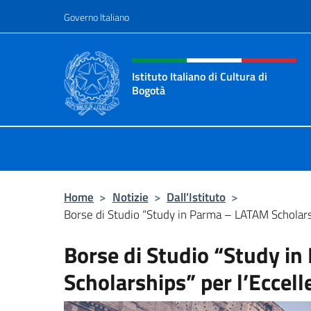
Salta al contenuto
Governo Italiano
Intestazione sito, social 
Istituto Italiano di Cultura di
Bogotà
Sito Ufficiale dell'Istituto Italiano 
Home
>
Notizie
>
Dall’Istituto
>
Borse di Studio “Study in Parma – LATAM Scholarsh
Borse di Studio “Study i
Scholarships” per l’Eccel