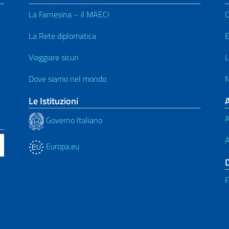
La Farnesina – il MAECI
C
La Rete diplomatica
E
Viaggiare sicuri
L
Dove siamo nel mondo
N
Le Istituzioni
A
Governo Italiano
A
Europa.eu
F