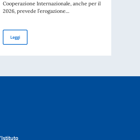
bando 
Cooperazione Internazionale, anche per il
2026, prevede l’erogazione...
stitute of Fashion Management, Milano.
Leg
Contributi MAECI per visite di ricercatori, docenti, esperti, pers
Leggi
’Istituto