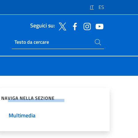
IT
ES
Seguici su:
Cerca nel sito
Ricerca sito live
vidi sui Social Network
NAVIGA NELLA SEZIONE
Multimedia