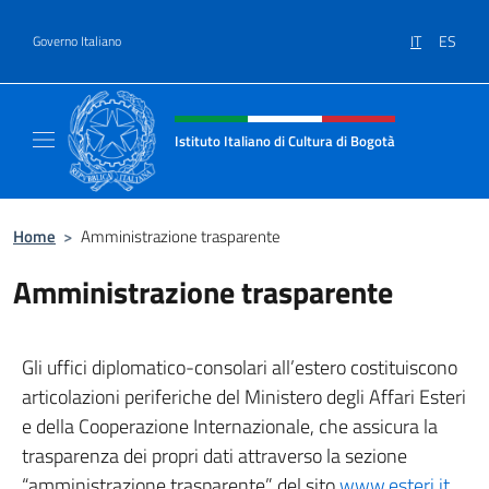
Salta al contenuto
IT
ES
Governo Italiano
Intestazione sito, social e menù
Istituto Italiano di Cultura di Bogotà
Sito Ufficiale dell'Istituto Italiano di Cultur
Home
>
Amministrazione trasparente
Amministrazione trasparente
Gli uffici diplomatico-consolari all’estero costituiscono
articolazioni periferiche del Ministero degli Affari Esteri
e della Cooperazione Internazionale, che assicura la
trasparenza dei propri dati attraverso la sezione
“amministrazione trasparente” del sito
www.esteri.it
.