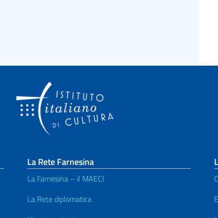
La Rete Farnesina
L
La Farnesina – il MAECI
C
La Rete diplomatica
E