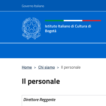
Salta al contenuto
Governo Italiano
Intestazione sito, social 
Istituto Italiano di Cultura di
Bogotà
Sito Ufficiale dell'Istituto Italiano 
Home
>
Chi siamo
>
Il personale
Il personale
Direttore Reggente