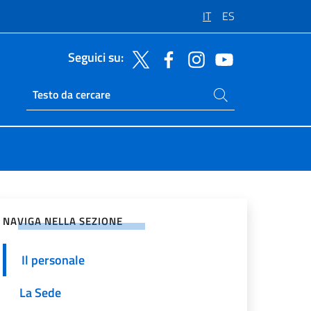
IT
ES
Seguici su:
Cerca nel sito
Ricerca sito live
vidi sui Social Network
NAVIGA NELLA SEZIONE
Il personale
La Sede