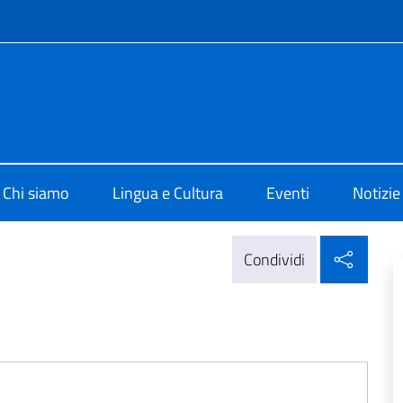
e menù
di Cultura di Bogotà
Chi siamo
Lingua e Cultura
Eventi
Notizie
Condi
Condividi