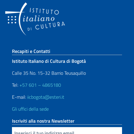
Sezione footer
Recapiti e Contatti
Istituto Italiano di Cultura di Bogotà
Calle 35 No. 15-32 Barrio Teusaquillo
Tel:
+57 601 – 4865180
E-mail:
iicbogota@esteri.it
Gli uffici della sede
Iscriviti alla nostra Newsletter
Inserisci la tua email