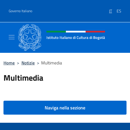
Salta al contenuto
IT
ES
Governo Italiano
Intestazione sito, social e menù
Istituto Italiano di Cultura di Bogotà
Sito Ufficiale dell'Istituto Italiano di Cultur
Home
>
Notizie
>
Multimedia
Multimedia
Naviga nella sezione