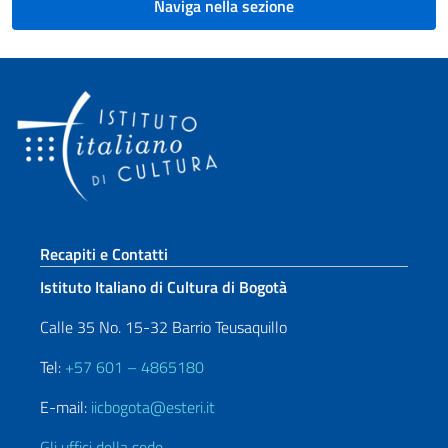
Naviga nella sezione
Sezione footer
Recapiti e Contatti
Istituto Italiano di Cultura di Bogotà
Calle 35 No. 15-32 Barrio Teusaquillo
Tel:
+57 601 – 4865180
E-mail:
iicbogota@esteri.it
Gli uffici della sede