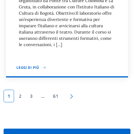
organizzato da Ponte tra Culture Colombia e La
Gruta, in collaborazione con l’Istituto Italiano di
Cultura di Bogotà. Obiettivo:Il laboratorio offre
un’esperienza divertente e formativa per
imparare l’italiano e avvicinarsi alla cultura
italiana attraverso il teatro. Durante il corso si
useranno differenti strumenti formativi, come
le conversazioni, i […]
LEGGI DI PIÙ
Paginazione
Pagina successiva
1
2
3
…
61