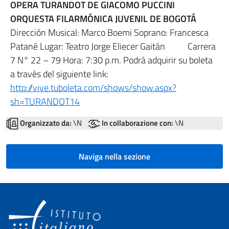
OPERA TURANDOT DE GIACOMO PUCCINI
ORQUESTA FILARMÓNICA JUVENIL DE BOGOTÁ
Dirección Musical: Marco Boemi Soprano: Francesca
Patané Lugar: Teatro Jorge Eliecer Gaitán Carrera
7 N° 22 – 79 Hora: 7:30 p.m. Podrà adquirir su boleta
a travès del siguiente link:
http://vive.tuboleta.com/shows/show.aspx?
sh=TURANDOT14
Organizzato da:
\N
In collaborazione con:
\N
Naviga nella sezione