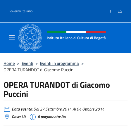
Salta al contenuto
IT
ES
Governo Italiano
Intestazione sito, social e menù
Istituto Italiano di Cultura di Bogotà
Sito Ufficiale dell'Istituto Italiano di Cultur
Home
>
Eventi
>
Eventi in programma
>
OPERA TURANDOT di Giacomo Puccini
OPERA TURANDOT di Giacomo
Puccini
Data evento:
Dal 27 Settembre 2014 Al 04 Ottobre 2014
Dove:
\N
A pagamento:
No