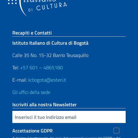
Sezione footer
Recapiti e Contatti
Istituto Italiano di Cultura di Bogotà
Calle 35 No. 15-32 Barrio Teusaquillo
Tel:
+57 601 – 4865180
E-mail:
iicbogota@esteri.it
Gli uffici della sede
Iscriviti alla nostra Newsletter
Inserisci la tua email
Accettazione GDPR