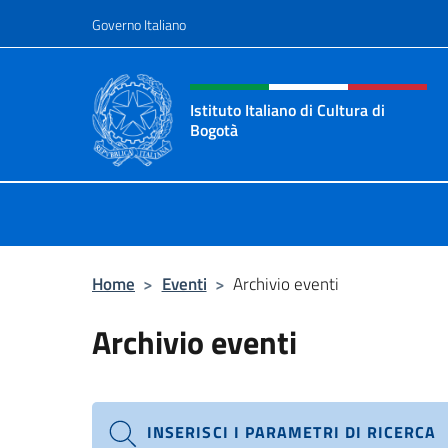
Salta al contenuto
Governo Italiano
Intestazione sito, social 
Istituto Italiano di Cultura di
Bogotà
Sito Ufficiale dell'Istituto Italiano 
Home
>
Eventi
>
Archivio eventi
Archivio eventi
INSERISCI I PARAMETRI DI RICERCA