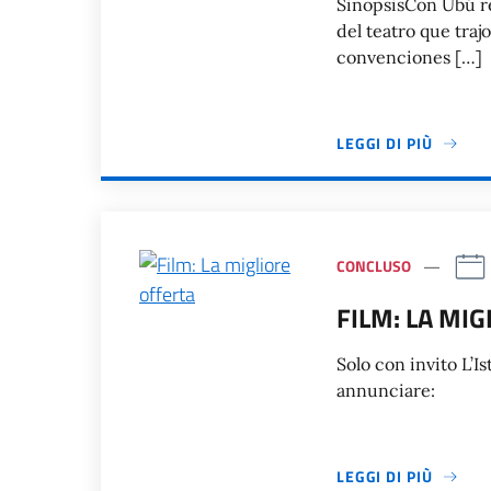
SinopsisCon Ubú re
del teatro que traj
convenciones […]
LEGGI DI PIÙ
CONCLUSO
FILM: LA MI
Solo con invito L’Is
annunciare:
LEGGI DI PIÙ