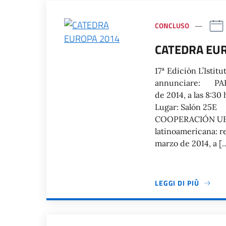
CONCLUSO
CATEDRA EU
17ª Ediciòn L’Istitu
annunciare: PART
de 2014, a las 8:
Lugar: Salón 25
COOPERACIÓN UE 
latinoamericana: r
marzo de 2014, a [
LEGGI DI PIÙ