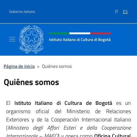
Saltar al contenido
IT
ES
Gobierno italiano
Encabezado del sitio web, redes
Istituto Italiano di Cultura di Bogotà
Sito Ufficiale dell'Istituto Italiano di Cultur
Página de inicio
>
Quiénes somos
Quiénes somos
El
Istituto Italiano di Cultura de Bogotá
es un
organismo oficial del Ministerio de Relaciones
Exteriores y de la Cooperación Internacional italiano
(
Ministero degli Affari Esteri e della Cooperazione
Internazionale – MAECI
) y opera como
Oficina Cultural