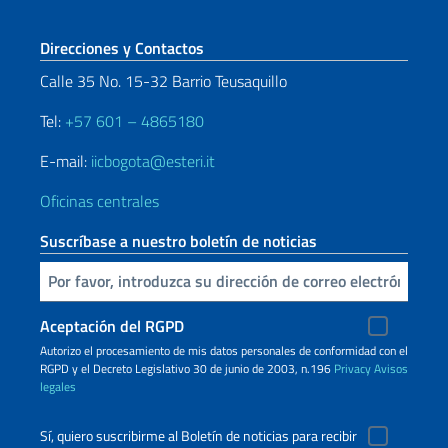
Sezione footer
Direcciones y Contactos
Calle 35 No. 15-32 Barrio Teusaquillo
Tel:
+57 601 – 4865180
E-mail:
iicbogota@esteri.it
Oficinas centrales
Suscríbase a nuestro boletín de noticias
Inserta tu correo electronico
Aceptación del RGPD
Autorizo ​​el procesamiento de mis datos personales de conformidad con el
RGPD y el Decreto Legislativo 30 de junio de 2003, n.196
Privacy
Avisos
legales
Sí, quiero suscribirme al Boletín de noticias para recibir